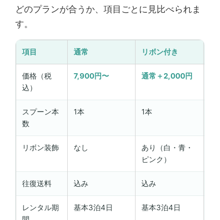
どのプランが合うか、項目ごとに見比べられま
す。
項目
通常
リボン付き
2
価格（税
7,900円〜
通常＋2,000円
14
込）
スプーン本
1本
1本
2
数
ォ
リボン装飾
なし
あり（白・青・
な
ピンク）
往復送料
込み
込み
込
レンタル期
基本3泊4日
基本3泊4日
基
間