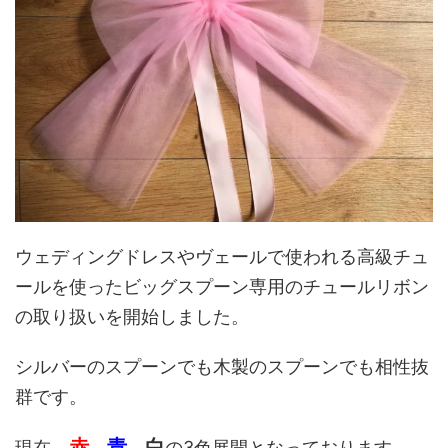
ウェディングドレスやヴェールで使われる高級チュ
ールを使ったビッグスプーン専用のチュールリボン
の取り扱いを開始しました。
シルバーのスプーンでも木製のスプーンでも相性抜
群です。
赤
青
白
現在、
、
、
の3色展開となっております。